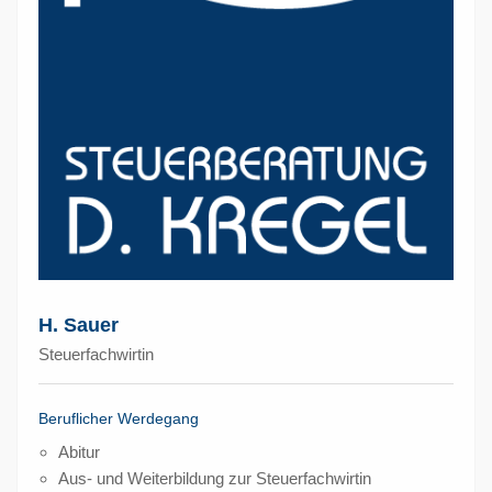
H. Sauer
Steuerfachwirtin
Beruflicher Werdegang
Abitur
Aus- und Weiterbildung zur Steuerfachwirtin